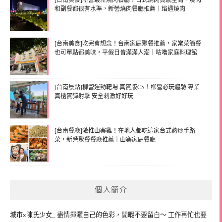
[台南美食]新營最新燒肉餐廳！日式燒肉質感空間，燒肉
和副餐都很有水準，新營燒肉餐廳推薦｜焰遇燒肉
[台南美食]吃完會想念！台南家庭聚餐推薦，家常菜簡餐
也可單點都美味，平假日皆滿滿人潮｜咕嚕家庭料理館
[台南景點]柳營運動靶場 真實版CS！柳營必玩體驗 專業
真槍實彈射擊 安全刺激好好玩
[台南餐廳]激推山寨雞！在地人都吃這家台式熱炒手路
菜，新營聚餐餐廳推薦｜山寨家庭餐廳
個人簡介
城市x陳氏少女_ 盡情揮灑自己的色彩，閒暇不要留白～ 工作再忙也要