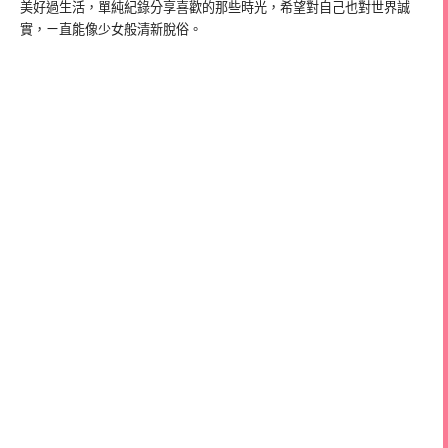
美好過生活，單純紀錄分享喜歡的那些時光，希望對自己也對世界誠
實，ㄧ直能像少女般清新脫俗。