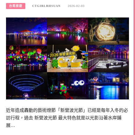
台南旅遊
CTGIRLRHSUAN
2026-02-03
近年造成轟動的藝術燈節「新營波光節」已經是每年入冬的必
訪行程，過去 新營波光節 最大特色就是以光影沿著水岸鋪
展…