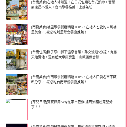
[台南美食]在地人才知道！在日式包廂吃台式熱炒，營業
到凌晨不趕人，台南聚餐推薦｜上鶴茶坊
[南投美食]埔里聚餐餐廳精選TOP5，在地人也愛的人氣埔
里美食，5家必吃埔里聚會餐廳推薦！
[台南住宿]關子嶺山腳下溫泉會館，離交流道5分鐘，有露
天泡湯池，還有超大車庫房型｜山籟渡假會館
[台南美食]台南聚餐餐廳精選TOP5，在地人口袋名單不藏
私分享，5家必吃台南聚餐餐廳推薦！
[育兒日記]寶寶抓周party在家自己辦 抓周流程超完整分
享！！！