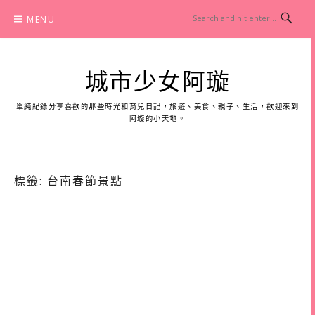
Skip
MENU
to
content
城市少女阿璇
單純紀錄分享喜歡的那些時光和育兒日記，旅遊、美食、親子、生活，歡迎來到
阿璇的小天地。
標籤:
台南春節景點