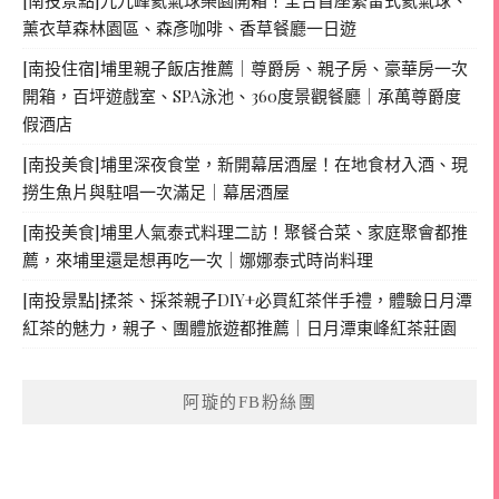
薰衣草森林園區、森彥咖啡、香草餐廳一日遊
[南投住宿]埔里親子飯店推薦｜尊爵房、親子房、豪華房一次
開箱，百坪遊戲室、SPA泳池、360度景觀餐廳｜承萬尊爵度
假酒店
[南投美食]埔里深夜食堂，新開幕居酒屋！在地食材入酒、現
撈生魚片與駐唱一次滿足｜幕居酒屋
[南投美食]埔里人氣泰式料理二訪！聚餐合菜、家庭聚會都推
薦，來埔里還是想再吃一次｜娜娜泰式時尚料理
[南投景點]揉茶、採茶親子DIY+必買紅茶伴手禮，體驗日月潭
紅茶的魅力，親子、團體旅遊都推薦｜日月潭東峰紅茶莊園
阿璇的FB粉絲團