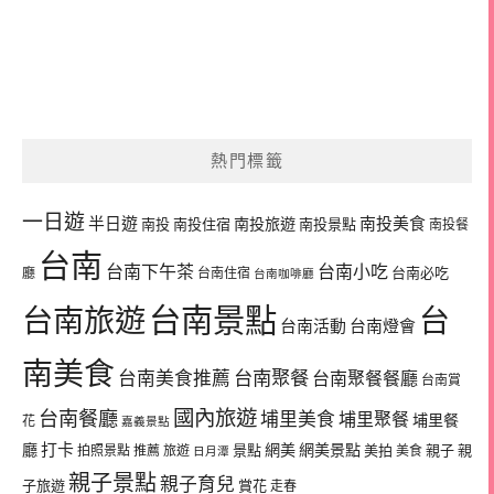
熱門標籤
一日遊
半日遊
南投旅遊
南投美食
南投
南投住宿
南投景點
南投餐
台南
台南下午茶
台南小吃
台南必吃
廳
台南住宿
台南咖啡廳
台南景點
台南旅遊
台
台南活動
台南燈會
南美食
台南美食推薦
台南聚餐
台南聚餐餐廳
台南賞
國內旅遊
台南餐廳
埔里美食
埔里聚餐
埔里餐
花
嘉義景點
廳
打卡
網美
網美景點
景點
美拍
親子
親
拍照景點
推薦
旅遊
美食
日月潭
親子景點
親子育兒
子旅遊
賞花
走春