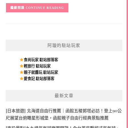
CONTINUE READING
阿璇的駐站玩家
食尚玩家 駐站部落客
輕旅行 駐站玩家
親子就醬玩 駐站玩家
愛食記 駐站部落客
最新文章
[日本旅遊] 北海道自由行推薦｜函館五稜郭塔必訪！登上90公
尺展望台俯瞰星形城堡，函館親子自由行經典景點推薦
[南投景點]九九峰氦氣球樂園開箱！全台首座繫留式氦氣球、