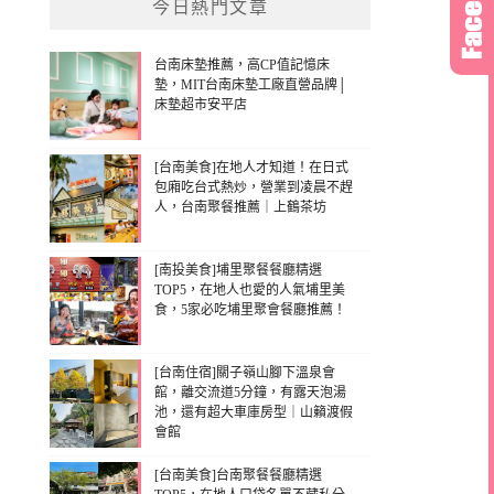
今日熱門文章
台南床墊推薦，高CP值記憶床
墊，MIT台南床墊工廠直營品牌│
床墊超市安平店
[台南美食]在地人才知道！在日式
包廂吃台式熱炒，營業到凌晨不趕
人，台南聚餐推薦｜上鶴茶坊
[南投美食]埔里聚餐餐廳精選
TOP5，在地人也愛的人氣埔里美
食，5家必吃埔里聚會餐廳推薦！
[台南住宿]關子嶺山腳下溫泉會
館，離交流道5分鐘，有露天泡湯
池，還有超大車庫房型｜山籟渡假
會館
[台南美食]台南聚餐餐廳精選