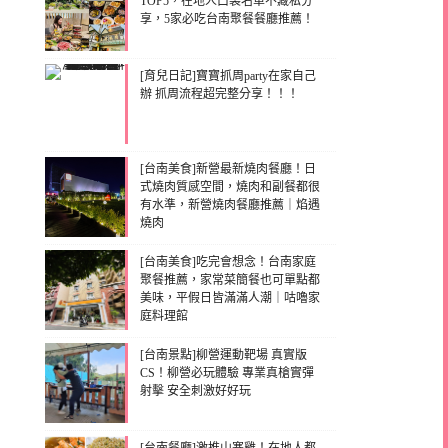
TOP5，在地人口袋名單不藏私分
享，5家必吃台南聚餐餐廳推薦！
[育兒日記]寶寶抓周party在家自己
辦 抓周流程超完整分享！！！
[台南美食]新營最新燒肉餐廳！日
式燒肉質感空間，燒肉和副餐都很
有水準，新營燒肉餐廳推薦｜焰遇
燒肉
[台南美食]吃完會想念！台南家庭
聚餐推薦，家常菜簡餐也可單點都
美味，平假日皆滿滿人潮｜咕嚕家
庭料理館
[台南景點]柳營運動靶場 真實版
CS！柳營必玩體驗 專業真槍實彈
射擊 安全刺激好好玩