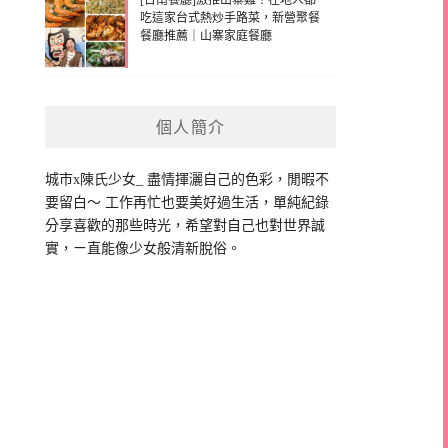
[台南餐廳]激推山寨雞！在地人都
吃這家台式熱炒手路菜，新營聚餐
餐廳推薦｜山寨家庭餐廳
個人簡介
城市x陳氏少女_ 盡情揮灑自己的色彩，閒暇不
要留白～ 工作再忙也要美好過生活，單純紀錄
分享喜歡的那些時光，希望對自己也對世界誠
實，ㄧ直能像少女般清新脫俗。