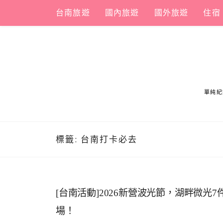
Skip
台南旅遊
國內旅遊
國外旅遊
住宿
to
content
單純紀
標籤:
台南打卡必去
[台南活動]2026新營波光節，湖畔微光
場！