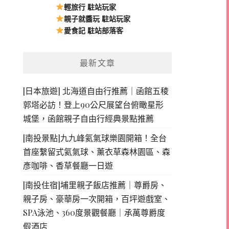
輕旅行 駐站玩家
親子就醬玩 駐站玩家
愛食記 駐站部落客
最新文章
[日本旅遊] 北海道自由行推薦｜函館五稜
郭塔必訪！登上90公尺展望台俯瞰星形
城堡，函館親子自由行經典景點推薦
[南投景點]九九峰氦氣球樂園開箱！全台
首座繫留式氦氣球、薰衣草森林園區、森
彥咖啡、香草餐廳一日遊
[南投住宿]埔里親子飯店推薦｜尊爵房、
親子房、豪華房一次開箱，百坪遊戲室、
SPA泳池、360度景觀餐廳｜承萬尊爵度
假酒店