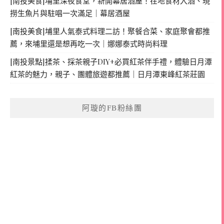
[南投美食]埔里深夜食堂，新開幕居酒屋！在地食材入酒、現
撈生魚片與駐唱一次滿足｜幕居酒屋
[南投美食]埔里人氣泰式料理二訪！聚餐合菜、家庭聚會都推
薦，來埔里還是想再吃一次｜娜娜泰式時尚料理
[南投景點]揉茶、採茶親子DIY+必買紅茶伴手禮，體驗日月潭
紅茶的魅力，親子、團體旅遊都推薦｜日月潭東峰紅茶莊園
阿璇的FB粉絲團