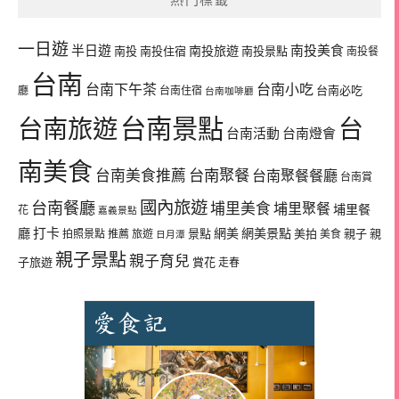
熱門標籤
一日遊
半日遊
南投旅遊
南投美食
南投
南投住宿
南投景點
南投餐
台南
台南下午茶
台南小吃
台南必吃
廳
台南住宿
台南咖啡廳
台南景點
台南旅遊
台
台南活動
台南燈會
南美食
台南美食推薦
台南聚餐
台南聚餐餐廳
台南賞
國內旅遊
台南餐廳
埔里美食
埔里聚餐
埔里餐
花
嘉義景點
廳
打卡
網美
網美景點
景點
美拍
親子
親
拍照景點
推薦
旅遊
美食
日月潭
親子景點
親子育兒
子旅遊
賞花
走春