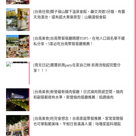
[台南住宿]關子嶺山腳下溫泉會館，離交流道5分鐘，有露
天泡湯池，還有超大車庫房型｜山籟渡假會館
[台南美食]台南聚餐餐廳精選TOP5，在地人口袋名單不藏
私分享，5家必吃台南聚餐餐廳推薦！
[育兒日記]寶寶抓周party在家自己辦 抓周流程超完整分
享！！！
[台南美食]新營最新燒肉餐廳！日式燒肉質感空間，燒肉
和副餐都很有水準，新營燒肉餐廳推薦｜焰遇燒肉
[台南美食]吃完會想念！台南家庭聚餐推薦，家常菜簡餐
也可單點都美味，平假日皆滿滿人潮｜咕嚕家庭料理館