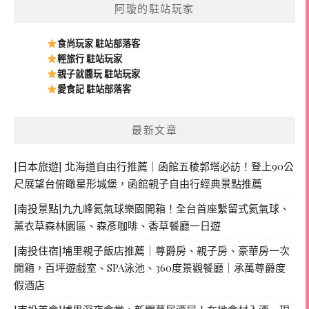
阿璇的駐站玩家
食尚玩家 駐站部落客
輕旅行 駐站玩家
親子就醬玩 駐站玩家
愛食記 駐站部落客
最新文章
[日本旅遊] 北海道自由行推薦｜函館五稜郭塔必訪！登上90公
尺展望台俯瞰星形城堡，函館親子自由行經典景點推薦
[南投景點]九九峰氦氣球樂園開箱！全台首座繫留式氦氣球、
薰衣草森林園區、森彥咖啡、香草餐廳一日遊
[南投住宿]埔里親子飯店推薦｜尊爵房、親子房、豪華房一次
開箱，百坪遊戲室、SPA泳池、360度景觀餐廳｜承萬尊爵度
假酒店