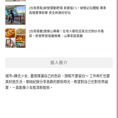
[台南景點]柳營運動靶場 真實版CS！柳營必玩體驗 專業
真槍實彈射擊 安全刺激好好玩
[台南餐廳]激推山寨雞！在地人都吃這家台式熱炒手路
菜，新營聚餐餐廳推薦｜山寨家庭餐廳
個人簡介
城市x陳氏少女_ 盡情揮灑自己的色彩，閒暇不要留白～ 工作再忙也要
美好過生活，單純紀錄分享喜歡的那些時光，希望對自己也對世界誠
實，ㄧ直能像少女般清新脫俗。