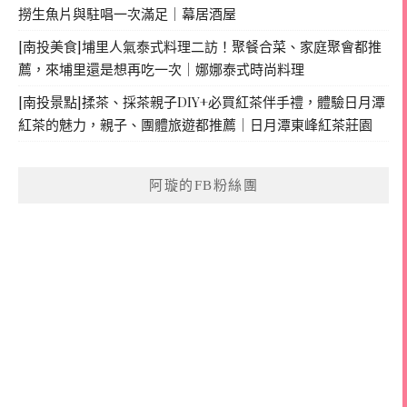
撈生魚片與駐唱一次滿足｜幕居酒屋
[南投美食]埔里人氣泰式料理二訪！聚餐合菜、家庭聚會都推
薦，來埔里還是想再吃一次｜娜娜泰式時尚料理
[南投景點]揉茶、採茶親子DIY+必買紅茶伴手禮，體驗日月潭
紅茶的魅力，親子、團體旅遊都推薦｜日月潭東峰紅茶莊園
阿璇的FB粉絲團