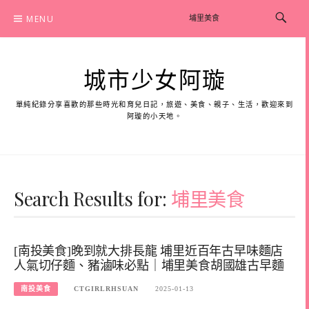
Skip
MENU
to
content
城市少女阿璇
單純紀錄分享喜歡的那些時光和育兒日記，旅遊、美食、親子、生活，歡迎來到
阿璇的小天地。
Search Results for:
埔里美食
[南投美食]晚到就大排長龍 埔里近百年古早味麵店
人氣切仔麵、豬滷味必點｜埔里美食胡國雄古早麵
南投美食
CTGIRLRHSUAN
2025-01-13