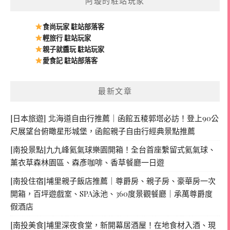
阿璇的駐站玩家
食尚玩家 駐站部落客
輕旅行 駐站玩家
親子就醬玩 駐站玩家
愛食記 駐站部落客
最新文章
[日本旅遊] 北海道自由行推薦｜函館五稜郭塔必訪！登上90公
尺展望台俯瞰星形城堡，函館親子自由行經典景點推薦
[南投景點]九九峰氦氣球樂園開箱！全台首座繫留式氦氣球、
薰衣草森林園區、森彥咖啡、香草餐廳一日遊
[南投住宿]埔里親子飯店推薦｜尊爵房、親子房、豪華房一次
開箱，百坪遊戲室、SPA泳池、360度景觀餐廳｜承萬尊爵度
假酒店
[南投美食]埔里深夜食堂，新開幕居酒屋！在地食材入酒、現