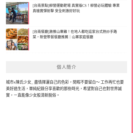
[台南景點]柳營運動靶場 真實版CS！柳營必玩體驗 專業
真槍實彈射擊 安全刺激好好玩
[台南餐廳]激推山寨雞！在地人都吃這家台式熱炒手路
菜，新營聚餐餐廳推薦｜山寨家庭餐廳
個人簡介
城市x陳氏少女_ 盡情揮灑自己的色彩，閒暇不要留白～ 工作再忙也要
美好過生活，單純紀錄分享喜歡的那些時光，希望對自己也對世界誠
實，ㄧ直能像少女般清新脫俗。