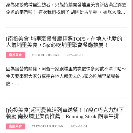
身為頻繁的埔里造訪者，只能持續開發埔里美食新店滿足露營
免煮的宗旨啦！ 這次我們找到了 胡國雄古早麵 ，據說太晚…
[南投美食]埔里聚餐餐廳精選TOP5，在地人也愛的
人氣埔里美食，5家必吃埔里聚會餐廳推薦！
南投美食
CTGIRLRHSUAN
2024-08-09
因為露營的關係，阿璇一家跑埔里的次數快多到數不清了哈～
今天要來跟大家分享連在地人都愛去的5家必吃埔里聚餐餐
廳，…
[南投美食]超可愛軌道列車送餐！18度C巧克力旗下
餐廳 南投埔里美食推薦｜Running Steak 朗寧牛排
南投美食
CITYGIRLRHSUAN
2024-03-04