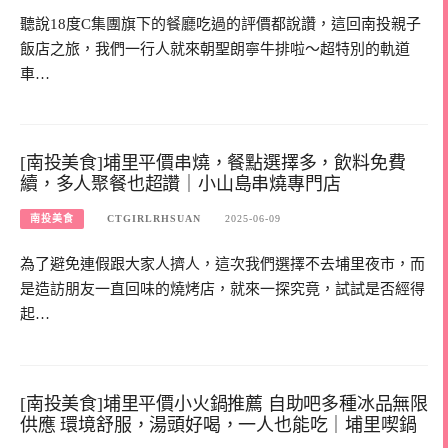
聽說18度C集團旗下的餐廳吃過的評價都說讚，這回南投親子
飯店之旅，我們一行人就來朝聖朗寧牛排啦～超特別的軌道
車…
[南投美食]埔里平價串燒，餐點選擇多，飲料免費
續，多人聚餐也超讚｜小山島串燒專門店
南投美食
CTGIRLRHSUAN
2025-06-09
為了避免連假跟大家人擠人，這次我們選擇不去埔里夜市，而
是造訪朋友一直回味的燒烤店，就來一探究竟，試試是否經得
起…
[南投美食]埔里平價小火鍋推薦 自助吧多種冰品無限
供應 環境舒服，湯頭好喝，一人也能吃｜埔里喫鍋