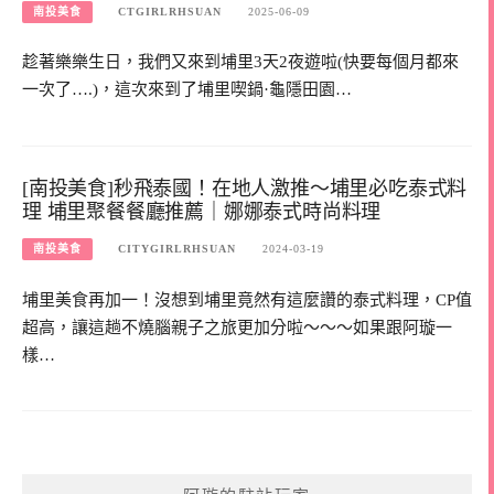
南投美食
CTGIRLRHSUAN
2025-06-09
趁著樂樂生日，我們又來到埔里3天2夜遊啦(快要每個月都來
一次了….)，這次來到了埔里喫鍋·龜隱田園…
[南投美食]秒飛泰國！在地人激推～埔里必吃泰式料
理 埔里聚餐餐廳推薦｜娜娜泰式時尚料理
南投美食
CITYGIRLRHSUAN
2024-03-19
埔里美食再加一！沒想到埔里竟然有這麼讚的泰式料理，CP值
超高，讓這趟不燒腦親子之旅更加分啦～～～如果跟阿璇一
樣…