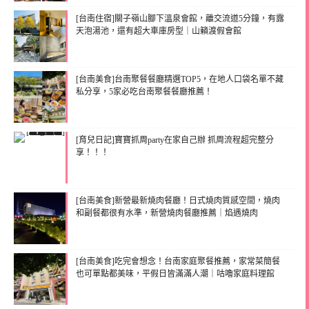
[台南住宿]關子嶺山腳下溫泉會館，離交流道5分鐘，有露
天泡湯池，還有超大車庫房型｜山籟渡假會館
[台南美食]台南聚餐餐廳精選TOP5，在地人口袋名單不藏
私分享，5家必吃台南聚餐餐廳推薦！
[育兒日記]寶寶抓周party在家自己辦 抓周流程超完整分
享！！！
[台南美食]新營最新燒肉餐廳！日式燒肉質感空間，燒肉
和副餐都很有水準，新營燒肉餐廳推薦｜焰遇燒肉
[台南美食]吃完會想念！台南家庭聚餐推薦，家常菜簡餐
也可單點都美味，平假日皆滿滿人潮｜咕嚕家庭料理館