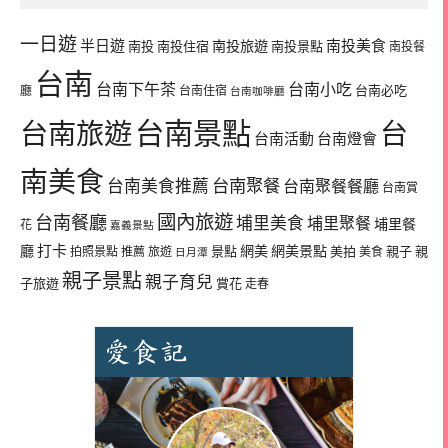
一日遊
半日遊
南投旅遊
南投美食
南投
南投住宿
南投景點
南投餐
台南
台南下午茶
台南小吃
台南必吃
廳
台南住宿
台南咖啡廳
台南景點
台南旅遊
台
台南活動
台南燈會
南美食
台南美食推薦
台南聚餐
台南聚餐餐廳
台南賞
國內旅遊
台南餐廳
埔里美食
埔里聚餐
埔里餐
花
嘉義景點
廳
打卡
網美
網美景點
景點
美拍
親子
親
拍照景點
推薦
旅遊
美食
日月潭
親子景點
親子育兒
子旅遊
賞花
走春