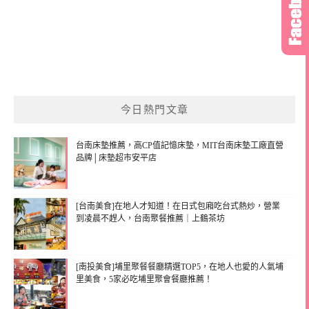
今日熱門文章
台南床墊推薦，高CP值記憶床墊，MIT台南床墊工廠直營
品牌│床墊超市安平店
[台南美食]在地人才知道！在日式包廂吃台式熱炒，營業
到凌晨不趕人，台南聚餐推薦｜上鶴茶坊
[南投美食]埔里聚餐餐廳精選TOP5，在地人也愛的人氣埔
里美食，5家必吃埔里聚會餐廳推薦！